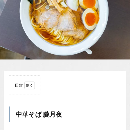
目次
1
中華
そば
朧月
中華そば 朧月夜
夜
1.0.1
和の趣