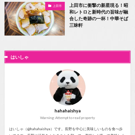
上田市に衝撃の新星現る！昭
上田市
和レトロと新時代の旨味が融
合した奇跡の一杯！中華そば
三昧軒
はいしゃ
hahahaishya
Warning: Attempt to read property
はいしゃ（@hahahaishya）です。長野を中心に美味しいものを食べ歩