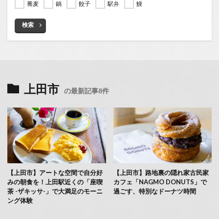
蕎麦
鍋
餃子
駅弁
鰻
検索
上田市
の最新記事8件
【上田市】アートな空間で自分好
【上田市】路地裏の隠れ家古民家
みの朝食を！上田駅近くの「座喫
カフェ「NAGMO DONUTS」で
茶 -ザキッサ-」で大満足のモーニ
過ごす、特別なドーナツ時間
ング体験