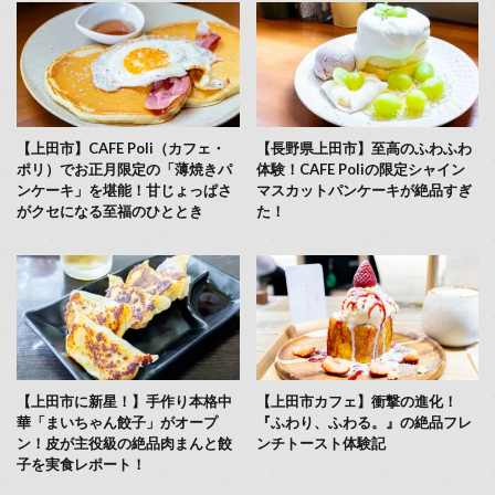
【上田市】CAFE Poli（カフェ・
【長野県上田市】至高のふわふわ
ポリ）でお正月限定の「薄焼きパ
体験！CAFE Poliの限定シャイン
ンケーキ」を堪能！甘じょっぱさ
マスカットパンケーキが絶品すぎ
がクセになる至福のひととき
た！
【上田市に新星！】手作り本格中
【上田市カフェ】衝撃の進化！
華「まいちゃん餃子」がオープ
『ふわり、ふわる。』の絶品フレ
ン！皮が主役級の絶品肉まんと餃
ンチトースト体験記
子を実食レポート！