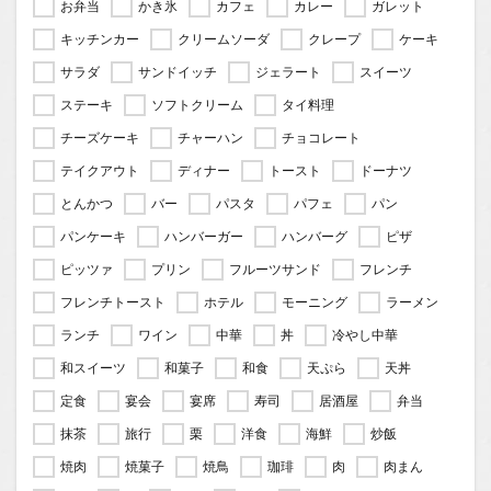
お弁当
かき氷
カフェ
カレー
ガレット
キッチンカー
クリームソーダ
クレープ
ケーキ
サラダ
サンドイッチ
ジェラート
スイーツ
ステーキ
ソフトクリーム
タイ料理
チーズケーキ
チャーハン
チョコレート
テイクアウト
ディナー
トースト
ドーナツ
とんかつ
バー
パスタ
パフェ
パン
パンケーキ
ハンバーガー
ハンバーグ
ピザ
ピッツァ
プリン
フルーツサンド
フレンチ
フレンチトースト
ホテル
モーニング
ラーメン
ランチ
ワイン
中華
丼
冷やし中華
和スイーツ
和菓子
和食
天ぷら
天丼
定食
宴会
宴席
寿司
居酒屋
弁当
抹茶
旅行
栗
洋食
海鮮
炒飯
焼肉
焼菓子
焼鳥
珈琲
肉
肉まん