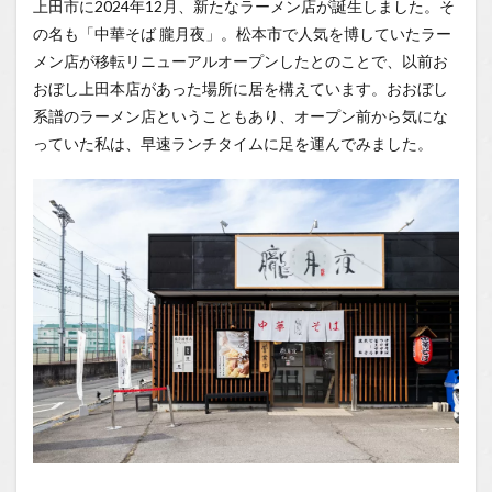
上田市に2024年12月、新たなラーメン店が誕生しました。そ
を感じ
の名も「中華そば 朧月夜」。松本市で人気を博していたラー
る落ち
着いた
メン店が移転リニューアルオープンしたとのことで、以前お
空間
おぼし上田本店があった場所に居を構えています。おおぼし
1.0.2
系譜のラーメン店ということもあり、オープン前から気にな
こだわ
っていた私は、早速ランチタイムに足を運んでみました。
り抜か
れた素
材と製
法
1.0.3
いざ実
食！味
玉中華
そばと
の対峙
1.0.4
全体的
な感
想：高
評価な
がら