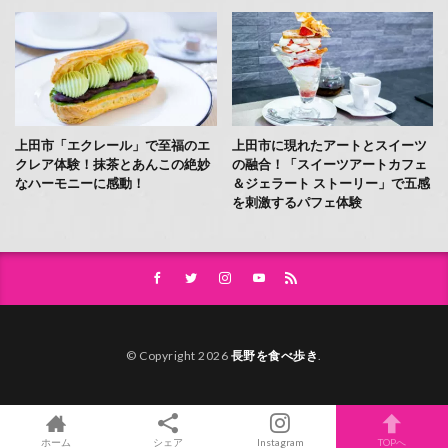
上田市「エクレール」で至福のエ
上田市に現れたアートとスイーツ
クレア体験！抹茶とあんこの絶妙
の融合！「スイーツアートカフェ
なハーモニーに感動！
＆ジェラート ストーリー」で五感
を刺激するパフェ体験
© Copyright 2026
長野を食べ歩き
.
ホーム
シェア
Instagram
TOPへ