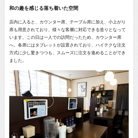
も、何
和の趣を感じる落ち着いた空間
か物足
りな
い…
店内に入ると、カウンター席、テーブル席に加え、小上がり
席も用意されており、様々な客層に対応できる造りとなって
1.0.5
まと
います。この日は一人での訪問だったため、カウンター席
め：上
へ。各席にはタブレットが設置されており、ハイテクな注文
田の新
方式に少し驚きつつも、スムーズに注文を進めることができ
定番と
なる
ました。
か？今
後の展
開に期
待
1.1
場所
1.2
You
Tube
1.2.1
はいし