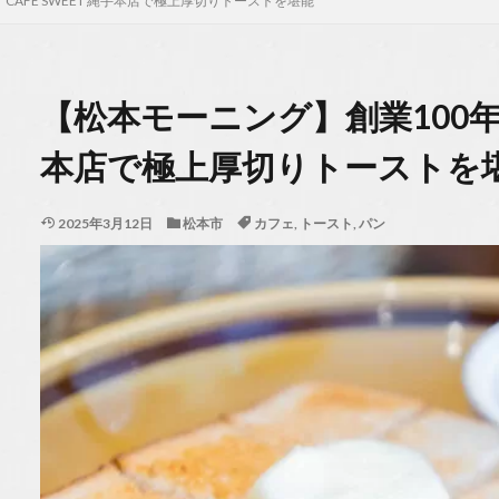
CAFE SWEET 縄手本店で極上厚切りトーストを堪能
【松本モーニング】創業100年超
本店で極上厚切りトーストを
2025年3月12日
松本市
カフェ
,
トースト
,
パン