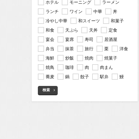
ホテル
モーニング
ラーメン
ランチ
ワイン
中華
丼
冷やし中華
和スイーツ
和菓子
和食
天ぷら
天丼
定食
宴会
宴席
寿司
居酒屋
弁当
抹茶
旅行
栗
洋食
海鮮
炒飯
焼肉
焼菓子
焼鳥
珈琲
肉
肉まん
蕎麦
鍋
餃子
駅弁
鰻
検索