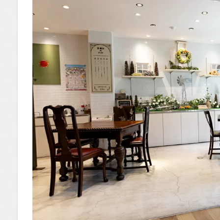
んな人
におす
すめ！
1.1
場所
1.2
You
Tube
1.2.1
はいし
ゃの食
べ歩き
You
Tubeチ
ャンネ
ル