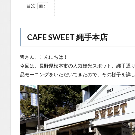
目次
1
CAFE
SWEET
縄手本
CAFE SWEET 縄手本店
店
1.0.1
皆さん、こんにちは！
CAFE
SWEET
今回は、長野県松本市の人気観光スポット、縄手通り沿い
縄手本
品モーニングをいただいてきたので、その様子を詳
店と
は？
1.0.2
こだわ
りの自
家製パ
ン
1.0.3