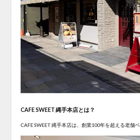
モーニ
ングメ
ニュ
ー：厚
切りト
ースト
セット
を実
食！
1.0.3.1
選べるト
ーストの
種類
1.0.4
まと
CAFE SWEET 縄手本店とは？
め：
CAFE
SWEET
CAFE SWEET 縄手本店は、創業100年を超える老
縄手本
店はこ