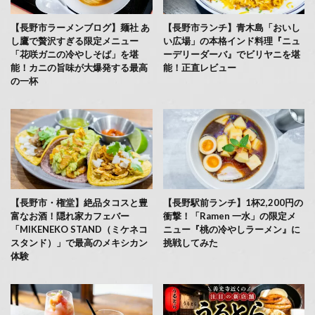
【長野市ラーメンブログ】麺社 あ
【長野市ランチ】青木島「おいし
し鷹で贅沢すぎる限定メニュー
い広場」の本格インド料理『ニュ
「花咲ガニの冷やしそば」を堪
ーデリーダーバ』でビリヤニを堪
能！カニの旨味が大爆発する最高
能！正直レビュー
の一杯
【長野市・権堂】絶品タコスと豊
【長野駅前ランチ】1杯2,200円の
富なお酒！隠れ家カフェバー
衝撃！「Ramen 一水」の限定メ
「MIKENEKO STAND（ミケネコ
ニュー『桃の冷やしラーメン』に
スタンド）」で最高のメキシカン
挑戦してみた
体験