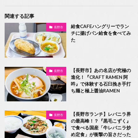
関連する記事
給食CAFEハングリーでラン
長野市
チに揚げパン給食を食べてみ
た
【長野市】あの名店が究極の
長野市
進化！『CRAFT RAMEN 阿
吽』で体験する石臼挽き手打
ち麺と極上醤油RAMEN
【長野市ランチ】レバニラ界
長野市
の最高峰！？『黒毛こずく』
で食べる国産「牛レバニラ炒
め定食」が衝撃の旨さだった