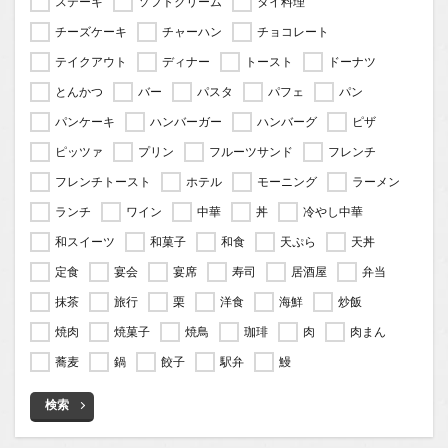
ステーキ
ソフトクリーム
タイ料理
チーズケーキ
チャーハン
チョコレート
テイクアウト
ディナー
トースト
ドーナツ
とんかつ
バー
パスタ
パフェ
パン
パンケーキ
ハンバーガー
ハンバーグ
ピザ
ピッツァ
プリン
フルーツサンド
フレンチ
フレンチトースト
ホテル
モーニング
ラーメン
ランチ
ワイン
中華
丼
冷やし中華
和スイーツ
和菓子
和食
天ぷら
天丼
定食
宴会
宴席
寿司
居酒屋
弁当
抹茶
旅行
栗
洋食
海鮮
炒飯
焼肉
焼菓子
焼鳥
珈琲
肉
肉まん
蕎麦
鍋
餃子
駅弁
鰻
検索