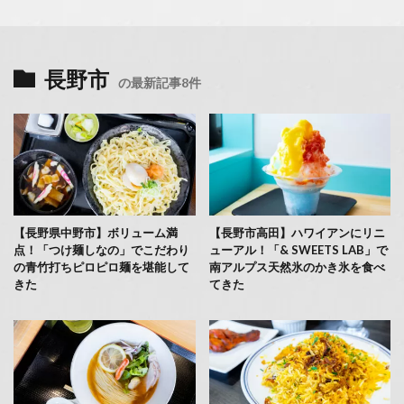
長野市
の最新記事8件
【長野県中野市】ボリューム満
【長野市高田】ハワイアンにリニ
点！「つけ麺しなの」でこだわり
ューアル！「& SWEETS LAB」で
の青竹打ちピロピロ麺を堪能して
南アルプス天然氷のかき氷を食べ
きた
てきた