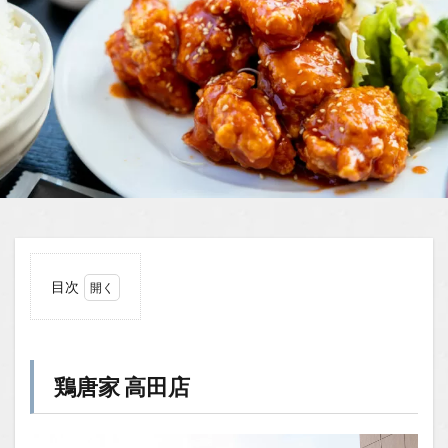
目次
1
鶏唐
家
高田
鶏唐家 高田店
店
1.1
場所