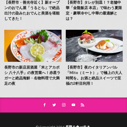
【長野市・善光寺近く】新オープ
【長野市】タレが別皿！？老舗中
ンのおでん屋「うるとら」で絶品
華「金龍飯店 本店」で味わう夏限
出汁の染みたおでんと美酒を堪能
定・豪華冷やし中華の最適解と
してきた！
は？
長野市の新店居酒屋「米とアカボ
【長野市】夜のイタリアンバル
シ 八十八手」の夜営業へ！赤星ラ
「Mito（ミート）」で極上の大人
ガーと絶品海鮮・名物料理で大満
時間を。お酒と絶品スイーツで至
足の夜
福の2軒目利用！
© Copyright 2026
長野を食べ歩き
.