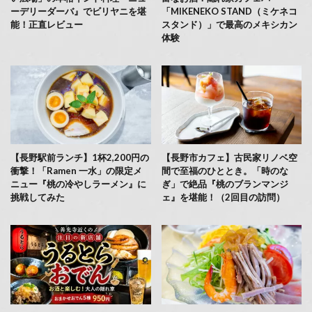
ーデリーダーバ』でビリヤニを堪
「MIKENEKO STAND（ミケネコ
能！正直レビュー
スタンド）」で最高のメキシカン
体験
【長野駅前ランチ】1杯2,200円の
【長野市カフェ】古民家リノベ空
衝撃！「Ramen 一水」の限定メ
間で至福のひととき。「時のな
ニュー『桃の冷やしラーメン』に
ぎ」で絶品『桃のブランマンジ
挑戦してみた
ェ』を堪能！（2回目の訪問）