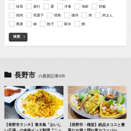
抹茶
旅行
栗
洋食
海鮮
炒飯
焼肉
焼菓子
焼鳥
珈琲
肉
肉まん
蕎麦
鍋
餃子
駅弁
鰻
検索
長野市
の最新記事8件
【長野市ランチ】青木島「おいし
【長野市・権堂】絶品タコスと豊
い広場」の本格インド料理『ニュ
富なお酒！隠れ家カフェバー