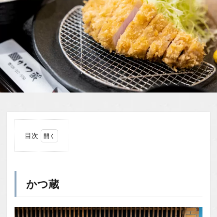
目次
1
かつ
蔵
かつ蔵
1.1
場所
1.2
You