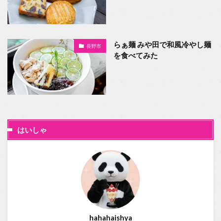
らぁ麺 みや田で和風冷やし麺
長野市
を食べてみた
はいしゃ
hahahaishya