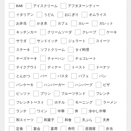
BAR
アイスクリーム
アフタヌーンティー
イタリアン
うどん
おにぎり
オムライス
お弁当
かき氷
カフェ
カレー
ガレット
キッチンカー
クリームソーダ
クレープ
ケーキ
サラダ
サンドイッチ
ジェラート
スイーツ
ステーキ
ソフトクリーム
タイ料理
チーズケーキ
チャーハン
チョコレート
テイクアウト
ディナー
トースト
ドーナツ
とんかつ
バー
パスタ
パフェ
パン
パンケーキ
ハンバーガー
ハンバーグ
ピザ
ピッツァ
プリン
フルーツサンド
フレンチ
フレンチトースト
ホテル
モーニング
ラーメン
ランチ
ワイン
中華
丼
冷やし中華
和スイーツ
和菓子
和食
天ぷら
天丼
定食
宴会
宴席
寿司
居酒屋
弁当